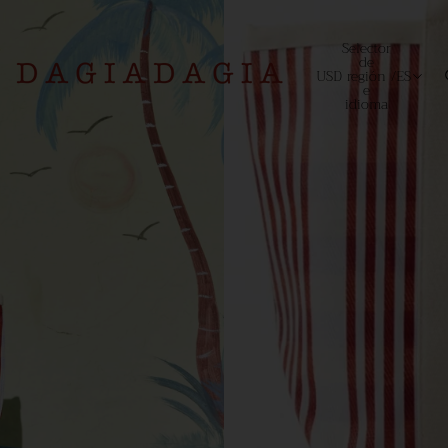
Selector
de
USD
región
/
ES
e
idioma