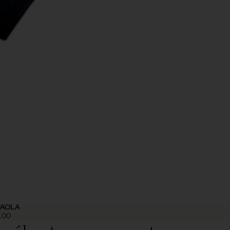
 PAOLA
.00