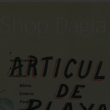
Shop Dagia
Nueva Colección
Productos
Bikinis
Enteros
Pareos
Vestidos