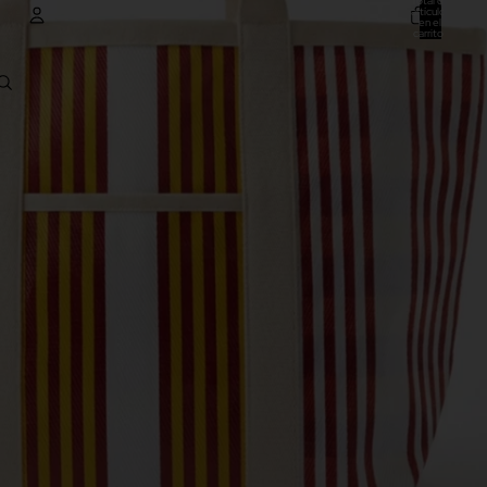
Total de
artículos
en el
carrito:
0
CUENTA
Otras opciones de inicio de sesión
Pedidos
Perfil