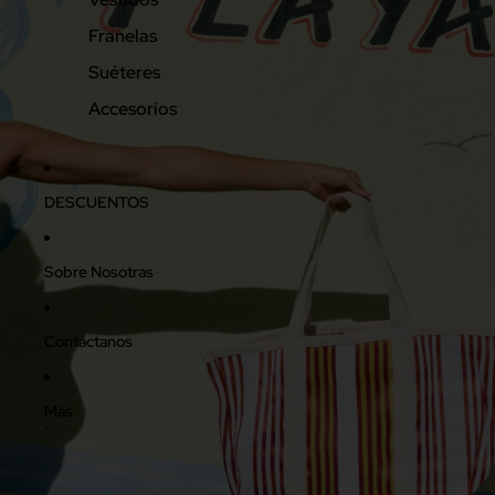
Franelas
Suéteres
Accesorios
DESCUENTOS
Sobre Nosotras
Contáctanos
Más