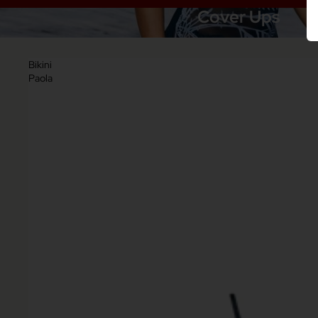
Cover Ups
Bikini
Paola