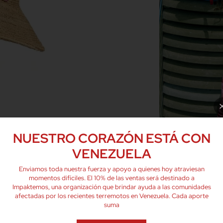
NUESTRO CORAZÓN ESTÁ CON
VENEZUELA
Enviamos toda nuestra fuerza y apoyo a quienes hoy atraviesan
momentos difíciles. El 10% de las ventas será destinado a
Impaktemos, una organización que brindar ayuda a las comunidades
afectadas por los recientes terremotos en Venezuela. Cada aporte
suma